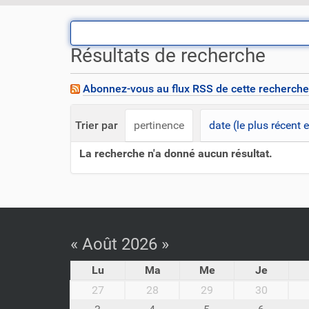
o
u
s
Résultats de recherche
ê
t
e
Abonnez-vous au flux RSS de cette recherche
s
i
Trier par
pertinence
date (le plus récent 
c
i
La recherche n'a donné aucun résultat.
:
« Août 2026 »
Lu
Ma
Me
Je
m
27
28
29
30
o