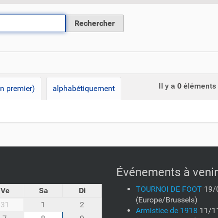
Il y a
0
éléments 
en premier)
alphabétiquement
Événements à venir
TOURNOI DE FOOT
19/
Ve
Sa
Di
(Europe/Brussels)
31
1
2
Armistice de 1918
11/1