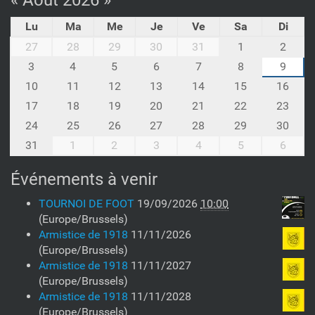
« Août 2026 »
Lu
Ma
Me
Je
Ve
Sa
Di
m
27
28
29
30
31
1
2
o
3
4
5
6
7
8
9
n
10
11
12
13
14
15
16
t
h
17
18
19
20
21
22
23
-
24
25
26
27
28
29
30
8
31
1
2
3
4
5
6
Événements à venir
TOURNOI DE FOOT
19/09/2026
10:00
(Europe/Brussels)
Armistice de 1918
11/11/2026
(Europe/Brussels)
Armistice de 1918
11/11/2027
(Europe/Brussels)
Armistice de 1918
11/11/2028
(Europe/Brussels)