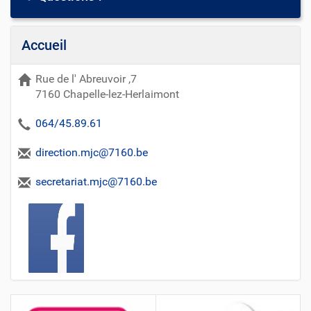
n
s
s
Accueil
u
r
Rue de l' Abreuvoir ,7
l
7160 Chapelle-lez-Herlaimont
e
d
064/45.89.61
o
c
direction.mjc@7160.be
u
m
secretariat.mjc@7160.be
e
n
t