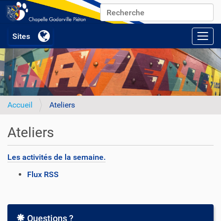
Chercher par
Recherche avancée…
Activ
Accueil
Ateliers
Ateliers
Les activités de la semaine.
A
Flux RSS
c
t
i
o
Questions ?