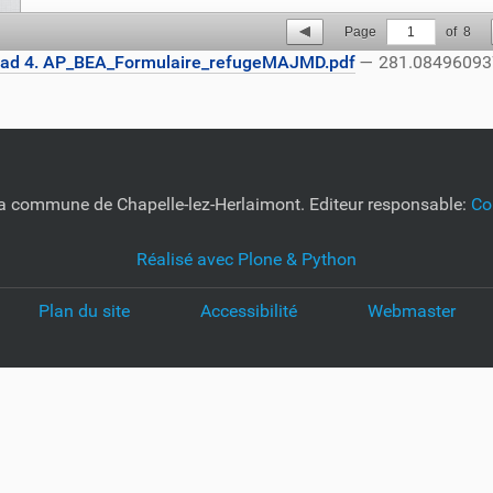
Page
1
of
8
ad 4. AP_BEA_Formulaire_refugeMAJMD.pdf
— 281.08496093
e la commune de Chapelle-lez-Herlaimont. Editeur responsable:
Co
Réalisé avec Plone & Python
Plan du site
Accessibilité
Webmaster