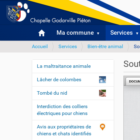
Ma commune
Services
V
Accueil
Services
Bien-être animal
So
o
u
Sout
La maltraitance animale
s
N
ê
a
Lâcher de colombes
t
DOCU
v
e
Tombé du nid
i
s
i
g
Interdiction des colliers
c
a
électriques pour chiens
i
t
Avis aux propriétaires de
i
:
chiens et chats identifiés
o