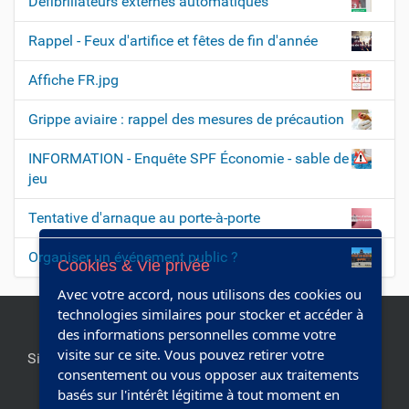
Défibrillateurs externes automatiques
Rappel - Feux d'artifice et fêtes de fin d'année
Affiche FR.jpg
Grippe aviaire : rappel des mesures de précaution
INFORMATION - Enquête SPF Économie - sable de
jeu
Tentative d'arnaque au porte-à-porte
Organiser un événement public ?
Cookies & Vie privée
Avec votre accord, nous utilisons des cookies ou
technologies similaires pour stocker et accéder à
des informations personnelles comme votre
visite sur ce site. Vous pouvez retirer votre
Site officiel de la commune de Chapelle-lez-Herlaimont.
consentement ou vous opposer aux traitements
Editeur responsable:
Collège communal
basés sur l'intérêt légitime à tout moment en