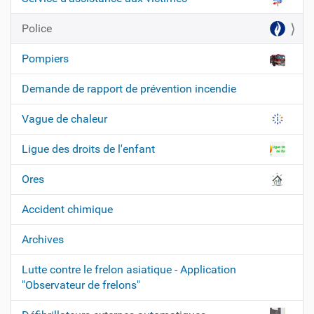
i
g
Police
a
t
Pompiers
i
Demande de rapport de prévention incendie
o
n
Vague de chaleur
Ligue des droits de l'enfant
Ores
Accident chimique
Archives
Lutte contre le frelon asiatique - Application
"Observateur de frelons"