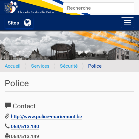
Chercher par
Recherche avancée…
Activ
Accueil
Services
Sécurité
Police
Police
Contact
http://www.police-mariemont.be
064/513.140
064/513.149