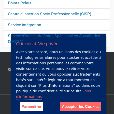
Points Relais
N
a
Centre d'Insertion Socio-Professionnelle (CISP)
v
Service intégration
i
g
Service d'Aide et de Soins Spécialisé en Assuétudes
a
(SASSA)
Cookies & Vie privée
t
Avec votre accord, nous utilisons des cookies ou
i
technologies similaires pour stocker et accéder à
o
des informations personnelles comme votre
n
visite sur ce site. Vous pouvez retirer votre
Site officiel de la commune de Chapelle-lez-Herlaimont.
consentement ou vous opposer aux traitements
Editeur responsable:
Collège communal
basés sur l'intérêt légitime à tout moment en
cliquant sur "Plus d'informations" ou dans notre
Réalisé avec Plone & Python
politique de confidentialité sur ce site.
Plus
d'informations
Plan du site
Accessibilité
Paramétrer
Accepter les Cookies
Webmaster