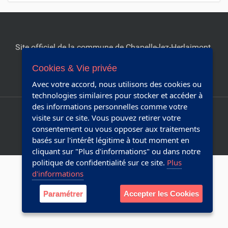
i
g
a
Site officiel de la commune de Chapelle-lez-Herlaimont.
t
Editeur responsable:
Collège communal
Cookies & Vie privée
i
Réalisé avec Plone & Python
Avec votre accord, nous utilisons des cookies ou
o
technologies similaires pour stocker et accéder à
n
des informations personnelles comme votre
Plan du site
Accessibilité
visite sur ce site. Vous pouvez retirer votre
consentement ou vous opposer aux traitements
Webmaster
basés sur l'intérêt légitime à tout moment en
cliquant sur "Plus d'informations" ou dans notre
politique de confidentialité sur ce site.
Plus
d'informations
Paramétrer
Accepter les Cookies