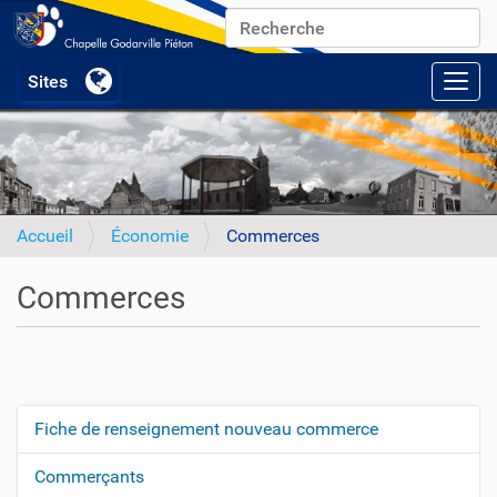
Chercher par
Recherche avancée…
Activ
Accueil
Économie
Commerces
Commerces
Fiche de renseignement nouveau commerce
N
a
Commerçants
v