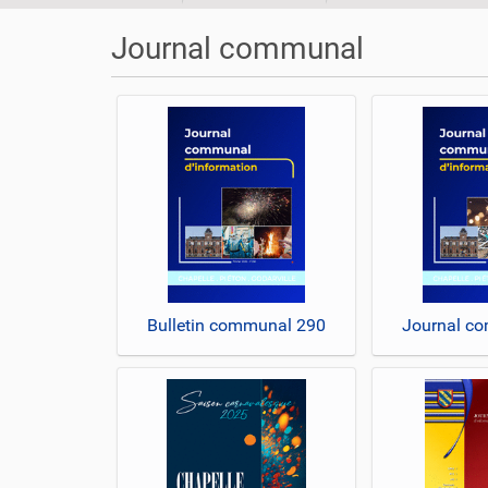
o
u
Journal communal
s
ê
t
e
s
i
c
i
:
Bulletin communal 290
Journal c