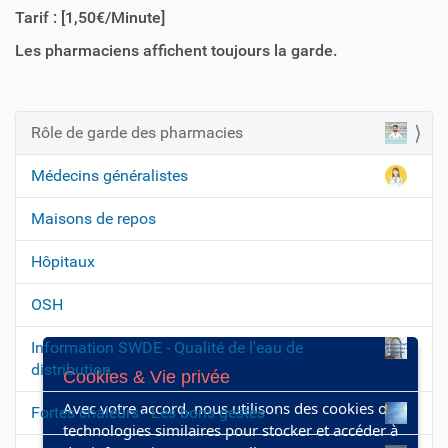
Tarif : [1,50€/Minute]
Les pharmaciens affichent toujours la garde.
Rôle de garde des pharmacies
N
a
Médecins généralistes
v
Maisons de repos
i
g
Hôpitaux
a
t
OSH
i
Information SWDE - Qualité de l'eau de
o
distribution
Cookies & Vie privée
n
Avec votre accord, nous utilisons des cookies ou
Fortes chaleurs - Les bons gestes
technologies similaires pour stocker et accéder à