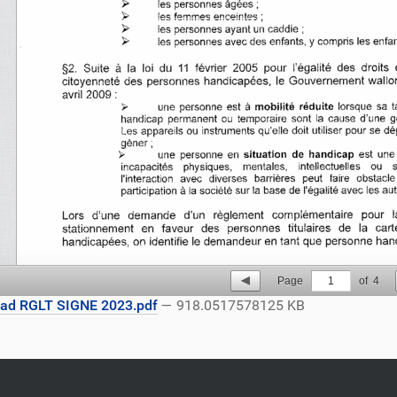
Page
1
of
4
ad RGLT SIGNE 2023.pdf
— 918.0517578125 KB