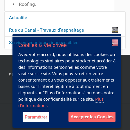
Roofing.
Actualité
N
a
Rue du Canal - Travaux d'asphaltage
v
Services techniques inaccessibles
i
Cookies & Vie privée
g
Avec votre accord, nous utilisons des cookies ou
a
technologies similaires pour stocker et accéder à
des informations personnelles comme votre
t
visite sur ce site. Vous pouvez retirer votre
Site officiel de la commune de Chapelle-lez-Herlaimont.
i
consentement ou vous opposer aux traitements
Editeur responsable:
Collège communal
o
basés sur l'intérêt légitime à tout moment en
n
cliquant sur "Plus d'informations" ou dans notre
Réalisé avec Plone & Python
politique de confidentialité sur ce site.
Plus
d'informations
Plan du site
Accessibilité
Paramétrer
Accepter les Cookies
Webmaster