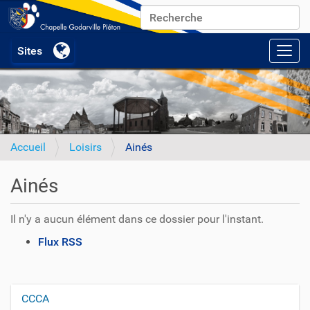
Chercher par
Recherche avancée…
Activ
Accueil
Loisirs
Ainés
Ainés
Il n'y a aucun élément dans ce dossier pour l'instant.
A
Flux RSS
c
t
i
CCCA
N
o