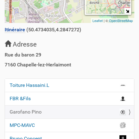
Leaflet
| ©
OpenStreetMap
Itinéraire
(50.4734035,4.2847272)
Adresse
Rue du baron 29
7160
Chapelle-lez-Herlaimont
Toiture Hassaini.L
N
a
FBR &Fils
v
Garofano Pino
i
g
MPC-MAVC
a
t
Bruno Concept