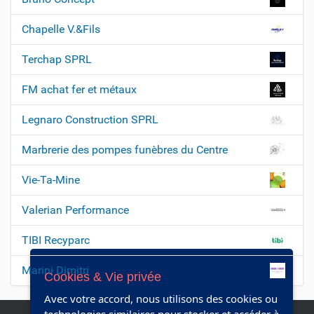
i
Chapelle V.&Fils
o
n
Terchap SPRL
FM achat fer et métaux
Legnaro Construction SPRL
Marbrerie des pompes funèbres du Centre
Vie-Ta-Mine
Valerian Performance
TIBI Recyparc
Marini Dimitri
Cookies & Vie privée
Avec votre accord, nous utilisons des cookies ou