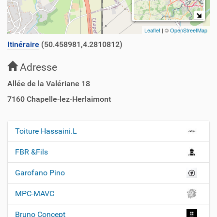
Leaflet
| ©
OpenStreetMap
Itinéraire
(50.458981,4.2810812)
Adresse
Allée de la Valériane 18
7160
Chapelle-lez-Herlaimont
Toiture Hassaini.L
N
a
FBR &Fils
v
Garofano Pino
i
g
MPC-MAVC
a
t
Bruno Concept