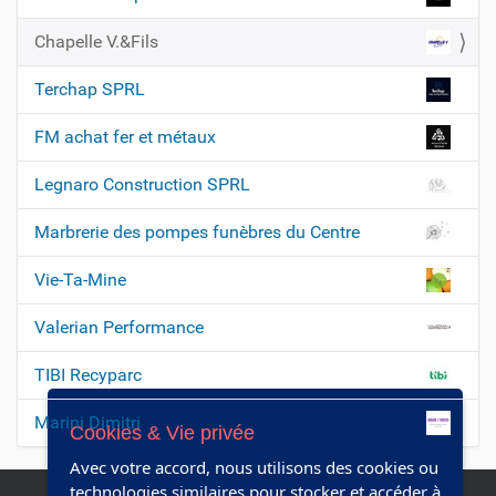
i
Chapelle V.&Fils
o
n
Terchap SPRL
FM achat fer et métaux
Legnaro Construction SPRL
Marbrerie des pompes funèbres du Centre
Vie-Ta-Mine
Valerian Performance
TIBI Recyparc
Marini Dimitri
Cookies & Vie privée
Avec votre accord, nous utilisons des cookies ou
technologies similaires pour stocker et accéder à