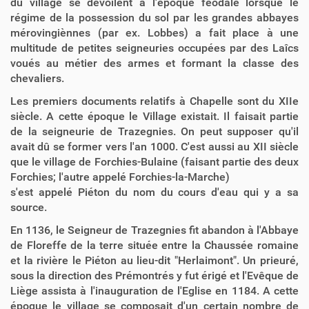
du village se dévoilent à l'époque féodale lorsque le
régime de la possession du sol par les grandes abbayes
mérovingiènnes (par ex. Lobbes) a fait place à une
multitude de petites seigneuries occupées par des Laîcs
voués au métier des armes et formant la classe des
chevaliers.
Les premiers documents relatifs à Chapelle sont du XIIe
siècle. A cette époque le Village existait. Il faisait partie
de la seigneurie de Trazegnies. On peut supposer qu'il
avait dû se former vers l'an 1000. C'est aussi au XII siècle
que le village de Forchies-Bulaine (faisant partie des deux
Forchies; l'autre appelé Forchies-la-Marche)
s'est appelé Piéton du nom du cours d'eau qui y a sa
source.
En 1136, le Seigneur de Trazegnies fit abandon à l'Abbaye
de Floreffe de la terre située entre la Chaussée romaine
et la rivière le Piéton au lieu-dit "Herlaimont". Un prieuré,
sous la direction des Prémontrés y fut érigé et l'Evêque de
Liège assista à l'inauguration de l'Eglise en 1184. A cette
époque le village se composait d'un certain nombre de