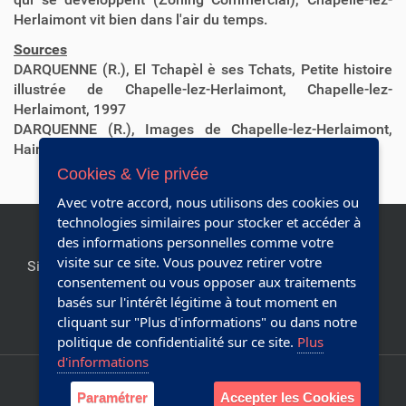
Herlaimont vit bien dans l'air du temps.
Sources
DARQUENNE (R.), El Tchapèl è ses Tchats, Petite histoire
illustrée de Chapelle-lez-Herlaimont, Chapelle-lez-
Herlaimont, 1997
DARQUENNE (R.), Images de Chapelle-lez-Herlaimont,
Haine-Saint-Pierre, 1994
Cookies & Vie privée
Avec votre accord, nous utilisons des cookies ou
technologies similaires pour stocker et accéder à
des informations personnelles comme votre
visite sur ce site. Vous pouvez retirer votre
Site officiel de la commune de Chapelle-lez-Herlaimont.
consentement ou vous opposer aux traitements
Editeur responsable:
Collège communal
basés sur l'intérêt légitime à tout moment en
cliquant sur "Plus d'informations" ou dans notre
Réalisé avec Plone & Python
politique de confidentialité sur ce site.
Plus
d'informations
Plan du site
Accessibilité
Paramétrer
Accepter les Cookies