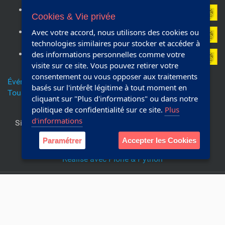
Armistice de 1918
11/11/2027
Cookies & Vie privée
(Europe/Brussels)
Armistice de 1918
11/11/2028
Avec votre accord, nous utilisons des cookies ou
(Europe/Brussels)
technologies similaires pour stocker et accéder à
Armistice de 1918
11/11/2029
des informations personnelles comme votre
(Europe/Brussels)
visite sur ce site. Vous pouvez retirer votre
consentement ou vous opposer aux traitements
Événements précédents…
basés sur l'intérêt légitime à tout moment en
Tous les événements à venir…
cliquant sur "Plus d'informations" ou dans notre
politique de confidentialité sur ce site.
Plus
d'informations
Site officiel de la commune de Chapelle-lez-Herlaimont.
Editeur responsable:
Collège communal
Paramétrer
Accepter les Cookies
Réalisé avec Plone & Python
Plan du site
Accessibilité
Webmaster