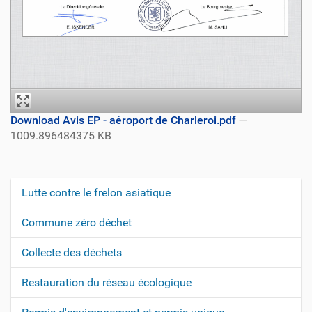
Download Avis EP - aéroport de Charleroi.pdf
—
1009.896484375 KB
Lutte contre le frelon asiatique
N
a
Commune zéro déchet
v
Collecte des déchets
i
g
Restauration du réseau écologique
a