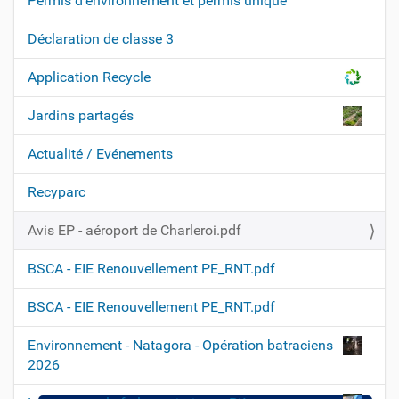
t
Permis d'environnement et permis unique
i
Déclaration de classe 3
o
n
Application Recycle
Jardins partagés
Actualité / Evénements
Recyparc
Avis EP - aéroport de Charleroi.pdf
BSCA - EIE Renouvellement PE_RNT.pdf
BSCA - EIE Renouvellement PE_RNT.pdf
Environnement - Natagora - Opération batraciens
2026