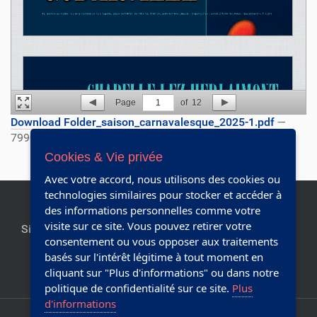
Page
1
of
12
Download Folder_saison_carnavalesque_2025-1.pdf
—
79908.458984375 KB
Cookies & Vie privée
Avec votre accord, nous utilisons des cookies ou
technologies similaires pour stocker et accéder à
des informations personnelles comme votre
visite sur ce site. Vous pouvez retirer votre
Site officiel de la commune de Chapelle-lez-Herlaimont.
consentement ou vous opposer aux traitements
Editeur responsable:
Collège communal
basés sur l'intérêt légitime à tout moment en
cliquant sur "Plus d'informations" ou dans notre
Réalisé avec Plone & Python
politique de confidentialité sur ce site.
Plus
d'informations
Plan du site
Accessibilité