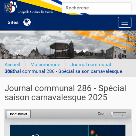
Chercher par
Recherche avancée…
Activ
Accueil
Ma commune
Journal communal
Journal communal 286 - Spécial saison carnavalesque 2025
Journal communal 286 - Spécial
saison carnavalesque 2025
Zoom
DOCUMENT