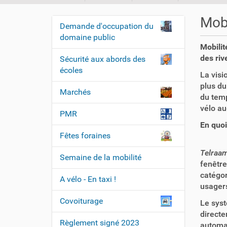
o
u
Mobi
Demande d'occupation du
s
N
domaine public
ê
a
Mobilit
t
v
des riv
Sécurité aux abords des
e
i
écoles
s
La visi
i
g
plus du
Marchés
c
du temp
a
i
vélo au
t
PMR
En quoi
i
:
Fêtes foraines
o
Telraa
n
Semaine de la mobilité
fenêtre
catégor
A vélo - En taxi !
usagers
Covoiturage
Le syst
directe
Règlement signé 2023
automat