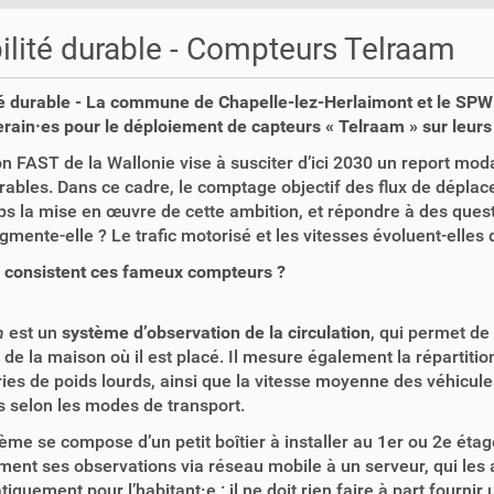
lité durable - Compteurs Telraam
é durable - La commune de Chapelle-lez-Herlaimont et le SPW M
erain·es pour le déploiement de capteurs « Telraam » sur leurs
on FAST de la Wallonie vise à susciter d’ici 2030 un report moda
rables. Dans ce cadre, le comptage objectif des flux de déplace
s la mise en œuvre de cette ambition, et répondre à des questi
gmente-elle ? Le trafic motorisé et les vitesses évoluent-elles
 consistent ces fameux compteurs ?
m
est un
système d’observation de la circulation
, qui permet de
 de la maison où il est placé. Il mesure également la répartition
ies de poids lourds, ainsi que la vitesse moyenne des véhicul
 selon les modes de transport.
ème se compose d’un petit boîtier à installer au 1er ou 2e étag
ment ses observations via réseau mobile à un serveur, qui les an
iquement pour l’habitant·e : il ne doit rien faire à part fournir 