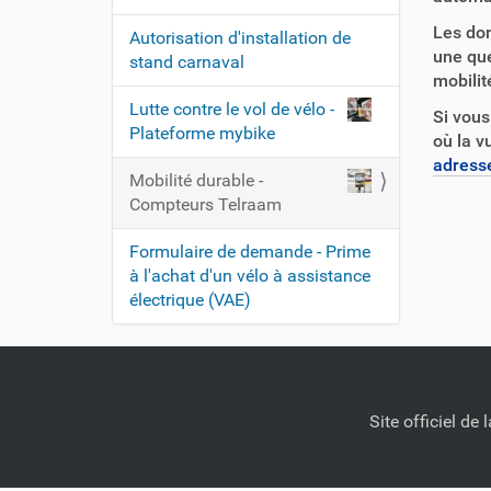
Les don
Autorisation d'installation de
une que
stand carnaval
mobilit
Lutte contre le vol de vélo -
Si vous
Plateforme mybike
où la v
adress
Mobilité durable -
Compteurs Telraam
Formulaire de demande - Prime
à l'achat d'un vélo à assistance
électrique (VAE)
Site officiel d