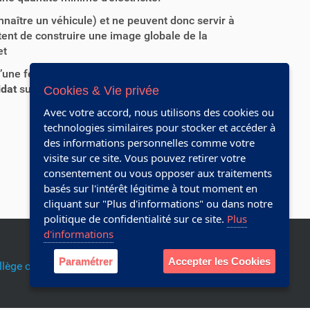
aître un véhicule) et ne peuvent donc servir à
tent de construire une image globale de la
et
d’une fenêtre au premier ou au deuxième étage,
idat
sur la page dédiée au projet
à cette
Cookies & Vie privée
Avec votre accord, nous utilisons des cookies ou
technologies similaires pour stocker et accéder à
des informations personnelles comme votre
visite sur ce site. Vous pouvez retirer votre
consentement ou vous opposer aux traitements
basés sur l'intérêt légitime à tout moment en
cliquant sur "Plus d'informations" ou dans notre
politique de confidentialité sur ce site.
Plus
d'informations
Paramétrer
Accepter les Cookies
llège communal