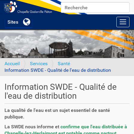
Chercher par
Recherche avancée…
Activ
Accueil
Services
Santé
Information SWDE - Qualité de l'eau de distribution
Information SWDE - Qualité de
l'eau de distribution
La qualité de l'eau est un sujet essentiel de santé
publique.
La SWDE nous informe et
confirme que l'eau distribuée à
Chapelle-lez-Herlaimont est potable comme partout