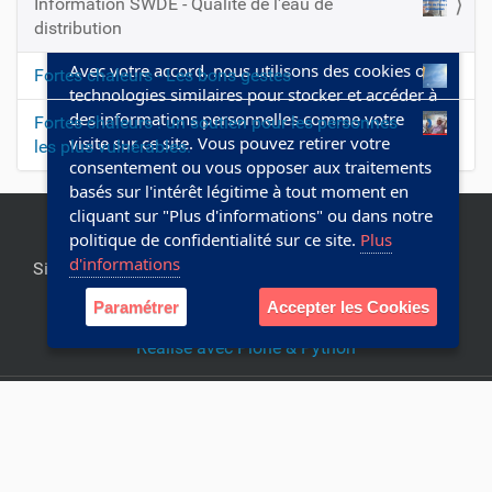
Information SWDE - Qualité de l'eau de
o
distribution
Cookies & Vie privée
n
Avec votre accord, nous utilisons des cookies ou
Fortes chaleurs - Les bons gestes
technologies similaires pour stocker et accéder à
des informations personnelles comme votre
Fortes chaleurs : un soutien pour les personnes
visite sur ce site. Vous pouvez retirer votre
les plus vulnérables.
consentement ou vous opposer aux traitements
basés sur l'intérêt légitime à tout moment en
cliquant sur "Plus d'informations" ou dans notre
politique de confidentialité sur ce site.
Plus
d'informations
Site officiel de la commune de Chapelle-lez-Herlaimont.
Editeur responsable:
Collège communal
Paramétrer
Accepter les Cookies
Réalisé avec Plone & Python
Plan du site
Accessibilité
Webmaster