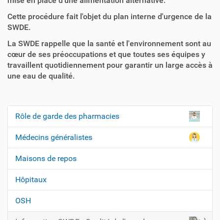
mise en place d'une alimentation alternative.
Cette procédure fait l'objet du plan interne d'urgence de la
SWDE.
La SWDE rappelle que la santé et l'environnement sont au
cœur de ses préoccupations et que toutes ses équipes y
travaillent quotidiennement pour garantir un large accès à
une eau de qualité.
Rôle de garde des pharmacies
N
a
Médecins généralistes
v
Maisons de repos
i
g
Hôpitaux
a
t
OSH
i