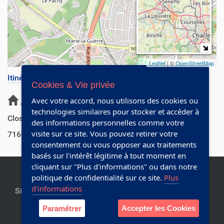
Leaflet
| ©
OpenStreetMap
Itinéraire
(50.4764157,4.27252)
Cookies & Vie privée
Adresse
Avec votre accord, nous utilisons des cookies ou
technologies similaires pour stocker et accéder à
Clos du Chêne au Bois 8
des informations personnelles comme votre
visite sur ce site. Vous pouvez retirer votre
7160
Chapelle-lez-Herlaimont
consentement ou vous opposer aux traitements
basés sur l'intérêt légitime à tout moment en
cliquant sur "Plus d'informations" ou dans notre
politique de confidentialité sur ce site.
Plus
d'informations
Site officiel de la commune de Chapelle-lez-Herlaimont.
Editeur responsable:
Collège communal
Paramétrer
Accepter les Cookies