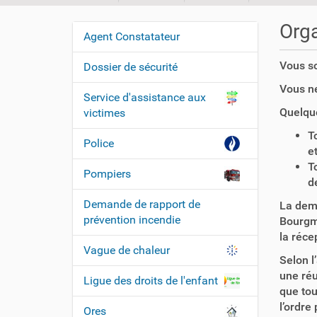
o
u
Orga
Agent Constatateur
s
N
ê
a
Vous s
Dossier de sécurité
t
v
e
Vous n
Service d'assistance aux
i
s
Quelque
victimes
i
g
c
T
a
Police
i
e
t
T
Pompiers
i
:
d
o
Demande de rapport de
La dema
n
prévention incendie
Bourgme
la réce
Vague de chaleur
Selon l
une réu
Ligue des droits de l'enfant
que tou
l’ordre 
Ores