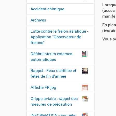
Lorsque
Accident chimique
(accès 
manifes
Archives
En plan
riverai
Lutte contre le frelon asiatique -
Application "Observateur de
Vous po
frelons"
Défibrillateurs externes
automatiques
Rappel - Feux d'artifice et
fêtes de fin d'année
Affiche FR.jpg
Grippe aviaire : rappel des
mesures de précaution
INFORMATION - Enquête