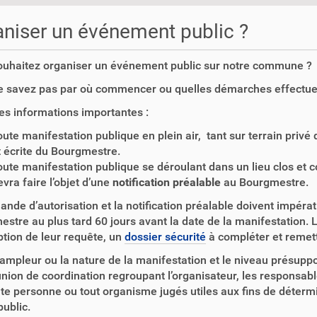
niser un événement public ?
ouhaitez organiser un événement public sur notre commune ?
e savez pas par où commencer ou quelles démarches effectue
s informations importantes :
oute manifestation publique en plein air, tant sur terrain privé 
t écrite du Bourgmestre.
oute manifestation publique se déroulant dans un lieu clos et c
evra faire l’objet d’une
notification préalable
au Bourgmestre.
nde d’autorisation et la notification préalable doivent impéra
stre au plus tard 60 jours avant la date de la manifestation. 
ption de leur requête, un
dossier sécurité
à compléter et remett
’ampleur ou la nature de la manifestation et le niveau présup
nion de coordination regroupant l’organisateur, les responsabl
te personne ou tout organisme jugés utiles aux fins de déter
public.