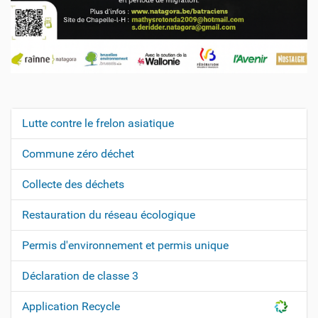
Lutte contre le frelon asiatique
N
a
Commune zéro déchet
v
Collecte des déchets
i
g
Restauration du réseau écologique
a
t
Permis d'environnement et permis unique
i
Déclaration de classe 3
o
n
Application Recycle